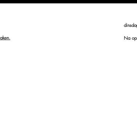
dinsda
maken.
Na ope