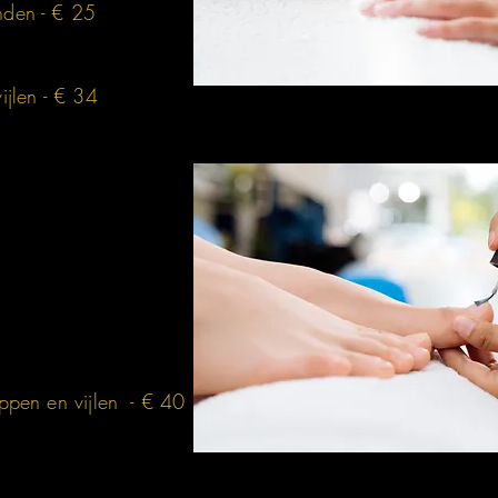
nden - € 25
ijlen - € 34
ippen en vijlen - € 40