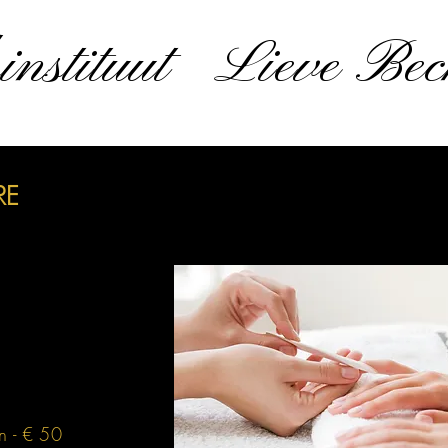
instituut Lieve Bec
RE
n - € 50