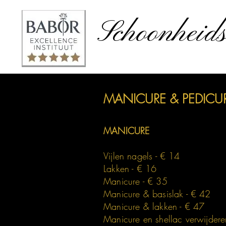
Schoonheids
MANICURE & PEDICU
MANICURE
Vijlen nagels - € 14
Lakken - € 16
Manicure - € 35
Manicure & basislak - € 42
Manicure & lakken - € 47
Manicure en shellac verwijdere